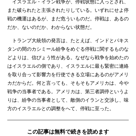
イスラエル・イラン戦争が、停戦状態に入っとされ、
また破られたと主張されたりしている。いずれにせよ停
戦の機運はあるが、まだ危ういものだ。停戦は、あるの
だか、ないのだか、わからない状態だ。
トランプ大統領の発言は、たとえば、インドとパキス
タンの間のカシミール紛争をめぐる停戦に関するものな
どよりは、信ぴょう性がある。なぜなら戦争を始めたの
はイスラエルの側であり、イスラエルに最も緊密に連絡
を取り合って影響力を行使できる立場にあるのがアメリ
カだからだ。何と言っても、そもそもアメリカは、今や
戦争の当事者である。アメリカは、第三者調停というよ
りは、紛争の当事者として、敵側のイランと交渉し、味
方のイスラエルとの調整をへて、停戦に至った。
この記事は無料で続きを読めます