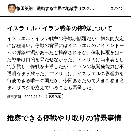
篠田英朗・激動する世界の地政学リスクを
登録
ログイン
分析する
イスラエル・イラン戦争の停戦について
イスラエル・イラン戦争の停戦が話題だが、恒久的安定
には程遠い。停戦の背景にはイスラエルのアイアンドー
ムの弾薬枯渇があったと推察されるが、体制転覆を狙っ
た戦争は目的を果たせなかった。アメリカは当事者とし
て参戦し、停戦を主導したが、イランの核開発能力は不
透明なまま残った。アメリカは、イスラエルの影響力を
行使できる唯一の国だが、今回あらためて大きな巻き込
まれリスクを抱えていることも露呈した。
篠田英朗
2025.06.24
読者限定
推察できる停戦やり取りの背景事情