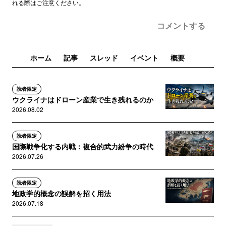
れる際はご注意ください。
コメントする
ホーム
記事
スレッド
イベント
概要
読者限定
ウクライナはドローン産業で生き残れるのか
2026.08.02
読者限定
国際戦争化する内戦：複合的武力紛争の時代
2026.07.26
読者限定
地政学的概念の誤解を招く用法
2026.07.18