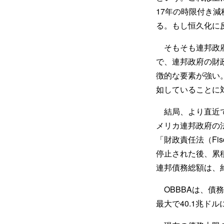
17年の時限付き減
る。もし恒久化に
そもそも連邦政府
で、連邦政府の財
徴的な要素が強い
如していることに
結局、より直近で
メリカ連邦政府の法
「財政責任法（Fisca
停止された後、累
連邦債務総額は、約
OBBBAは、債
最大で40.1兆ド