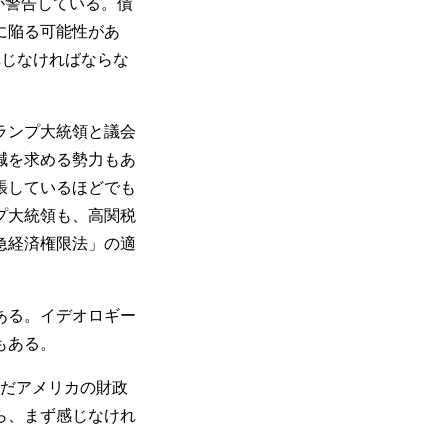
が警告している。債
に陥る可能性があ
講じなければならな
ランプ大統領と議会
減を求める勢力もあ
張しているほどでも
プ大統領も、高関税
急経済権限法」の適
ある。イデオロギー
もある。
ただアメリカの財政
ら、まず感じなけれ