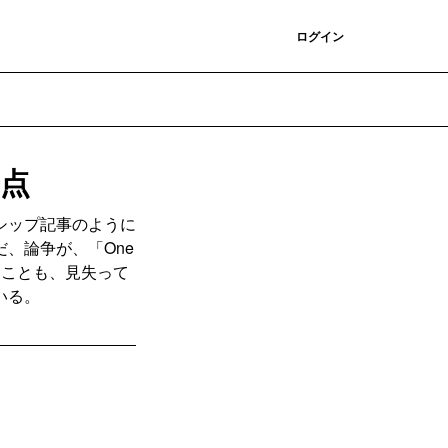
登録
ログイン
争点
シップ記事のように
、論争が、「One
ていることも、見失って
いる。