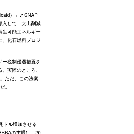
id）」とSNAP
導入して、支出削減
再生可能エネルギー
に、化石燃料プロジ
ギー税制優遇措置を
る。実際のところ、
い。ただ、この法案
けだ。
4兆ドル増加させる
BBAの主眼は、20