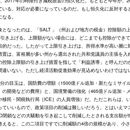
、2017年の時限付き減税措置の恒久化だ。もともと今年が、2
ている。対応が必要になっているのだ。もし恒久化に反対する
になる。
となったのは、「SALT 」（州および地方の税金）控除額の
に引き上げる。上限額がない場合には、どこまでも控除ができ
目的だった。したがって上限引き上げは、所得水準が高い層に
措置は、富裕層が多い州から選出された共和党議員の主張を入
の控除上限額の引き上げ措置を指して「利益誘導」と呼んだの
間違いない。ただし経済活動促進効果が見込めないわけではな
部分の目玉は、国防費の増額（1500億ドル追加・新たなミサイ
」の開発などの費用）と、国境警備の強化（465億ドル追加・
や移民・関税執行局［ICE］の人員増強）だ。ただこれらは、
っていいもので、政策項目の削減は難しいだろう。とはいえマ
AID閉鎖などの大騒動を引き起こして削減したとされる支出額が
考えると、この二項目ですでに削減額の4倍の規模があり、小