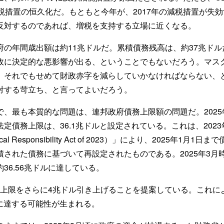
税措置の恒久化だ。もともと今年が、2017年の減税措置が失
反対するのであれば、増税を支持する立場に近くなる。
の年間歳出額は約11兆ドルだ。累積債務残高は、約37兆ドルだ
政に決定的な悪影響が出る、ということでもないだろう。マス
。それでもせめて財政赤字を減らしていかなければならない、
対する苛立ち、と言ってよいだろう。
、最も本質的な問題は、連邦政府債務上限額の問題だ。2025
定債務上限は、36.1兆ドルと設定されている。これは、2023
l Responsibility Act of 2023）」により、2025年1月
積された債務に基づいて再設定されたものである。2025年3月
36.56兆ドルに達している。
務上限をさらに4兆ドル引き上げることを提案している。これに
ルに達する可能性が生まれる。