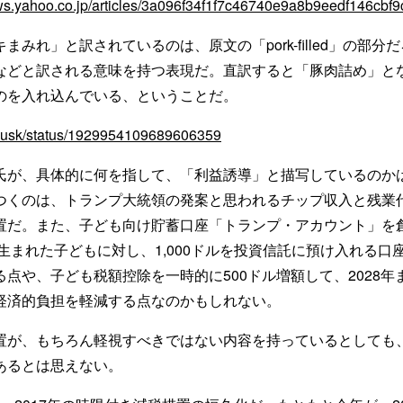
ews.yahoo.co.jp/articles/3a096f34f1f7c46740e9a8b9eedf146cbf
みれ」と訳されているのは、原文の「pork-filled」の部分
などと訳される意味を持つ表現だ。直訳すると「豚肉詰め」と
のを入れ込んでいる、ということだ。
nmusk/status/1929954109689606359
が、具体的に何を指して、「利益誘導」と描写しているのか
つくのは、トランプ大統領の発案と思われるチップ収入と残業
置だ。また、子ども向け貯蓄口座「トランプ・アカウント」を創
に生まれた子どもに対し、1,000ドルを投資信託に預け入れる
点や、子ども税額控除を一時的に500ドル増額して、2028年まで
経済的負担を軽減する点なのかもしれない。
が、もちろん軽視すべきではない内容を持っているとしても
あるとは思えない。