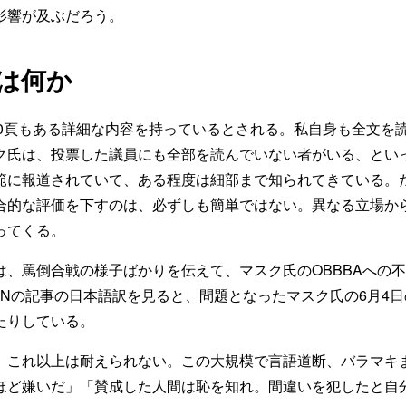
影響が及ぶだろう。
とは何か
000頁もある詳細な内容を持っているとされる。私自身も全文を
ク氏は、投票した議員にも全部を読んでいない者がいる、とい
範に報道されていて、ある程度は細部まで知られてきている。
合的な評価を下すのは、必ずしも簡単ではない。異なる立場か
ってくる。
、罵倒合戦の様子ばかりを伝えて、マスク氏のOBBBAへの
NNの記事の日本語訳を見ると、問題となったマスク氏の6月4日
たりしている。
これ以上は耐えられない。この大規模で言語道断、バラマキ
ほど嫌いだ」「賛成した人間は恥を知れ。間違いを犯したと自