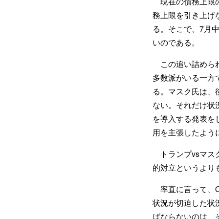
現在の債務上限の
務上限を引き上げ
る。そこで、7月
いのである。
この追い詰められ
多数派がいる一方
る。マスク氏は、
ない。それだけ状
を導入する発表を
用を主張したよう
トランプvsマス
的対立というより
率直に言って、O
状況が切迫した状
ばならないのは、