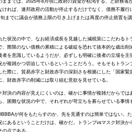
ままでは、2025年8月頃に政府の資金が枯渇する、と財務省
なければ、連邦政府の活動が停止するだけでなく、債務不履行
中旬までに議会が債務上限の引き上げまたは再度の停止措置を
た状況の中で、なお経済成長を見越した減税策にこだわるト
で、際限のない債務の累積による破綻を恐れて抜本的な歳出削
後者を意識しているようだが、必ずしも明確に後者の立場を主
況が複雑かつ切迫しているということだろう。そもそもトラン
した際に、貿易赤字と財政赤字の深刻さを根拠にした「国家緊
に、財政赤字の削減には取り組む意欲を見せている。
ク対決の内容が見えにくいのは、確かに事情が複雑だからでは
も、困難な状況の中で、それぞれが苛立ちを募らせている事情
BBBAが何をもたらすのか、先を見通すのは簡単ではない。
況にあるということだけは、確かだ。トランプvsマスク対決か
その点である。