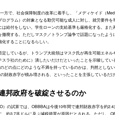
一方で、社会保障制度の改革に着手し、「メディケイド（Medica
プログラム）の対象となる勤労可能な成人に対し、就労要件を
には給付をしない。学生ローンの支給基準も厳格化する。また
を撤廃する。ただしマスク／トランプ論争で話題になったよう
強化することになるらしい。
定しているが、トランプ大統領はマスク氏が再生可能エネル
テスラ社のために）潰したいだけだといったことを示唆してい
BAのどの点にどのような不満を持っているのかは、判然としな
ルの財政赤字が積み増される、といったことを主張しているだ
は連邦政府を破綻させるのか
）の試算では、OBBBAは今後10年間で連邦財政赤字を約2.
、約3.7兆ドルに及ぶ減税措置が原因だとされる。ただし、OB