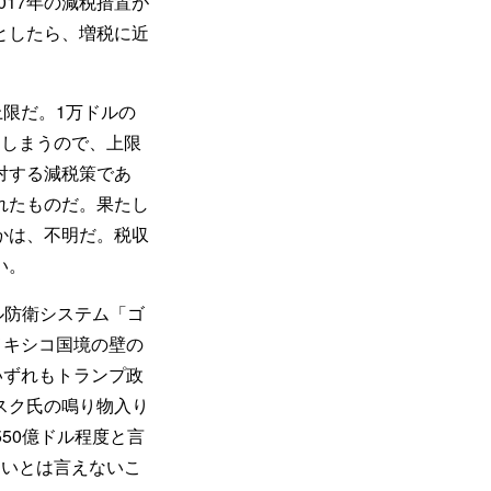
017年の減税措置が
としたら、増税に近
上限だ。1万ドルの
てしまうので、上限
対する減税策であ
れたものだ。果たし
かは、不明だ。税収
い。
ル防衛システム「ゴ
メキシコ国境の壁の
いずれもトランプ政
スク氏の鳴り物入り
550億ドル程度と言
さいとは言えないこ