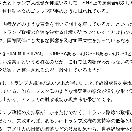
氏とトランプ大統領が仲違いをして、SNS上で罵倒合戦をし
。週刊誌ネタのゴシップ記事のように扱われている。
両者がどのような言葉を用いて相手を罵っているか、といっ
、トランプ政権の命運を決する佳境が近づいていることはわか
や、国際関係にも大きな影響を及ぼす重大性を持っているだろ
g Beautiful Bill Act」（OBBBAあるいはOBBBあるいは
しい法案」という名称なのだが、これでは内容がわからないの
税法案」と整理されるのが一般化しているようだ。
ては、トランプ大統領の思い入れが強い。これで経済成長を実
している。他方、マスク氏のような懐疑派の懸念が深刻な形で
み上がり、アメリカの財政破綻が現実味を帯びてくる。
ンプ政権の支持率が上がるだけでなく、トランプ路線の政権
だろう。失敗すれば、あるいはトランプ政権の支持率の低落と
る。アメリカの国債の暴落などの波及効果から、世界経済全体