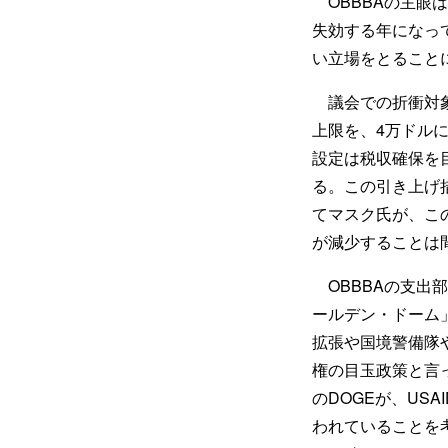
OBBBAの主眼は
失効する年になっ
い立場をとること
議会での折衝対象
上限を、4万ドル
設定は税収確保を
る。この引き上げ
てマスク氏が、こ
が減少することは
OBBBAの支出
ールデン・ドーム
拡張や国境警備隊
権の目玉政策と言
のDOGEが、US
われていることを