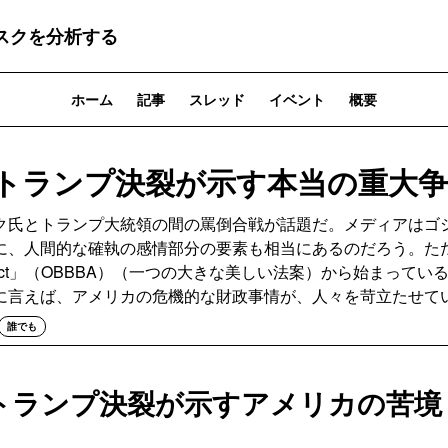
スクを分析する
ホーム
記事
スレッド
イベント
概要
sトランプ決裂が示す本当の重大
氏とトランプ大統領の間の罵倒合戦が話題だ。メディアはゴ
に、人間的な確執の感情部分の要素も相当にあるのだろう。ただ
ul Bill Act」（OBBBA）（一つの大きな美しい法案）から始まっ
に言えば、アメリカの危機的な財政事情が、人々を苛立たせて
誰でも
sトランプ決裂が示すアメリカの苦境